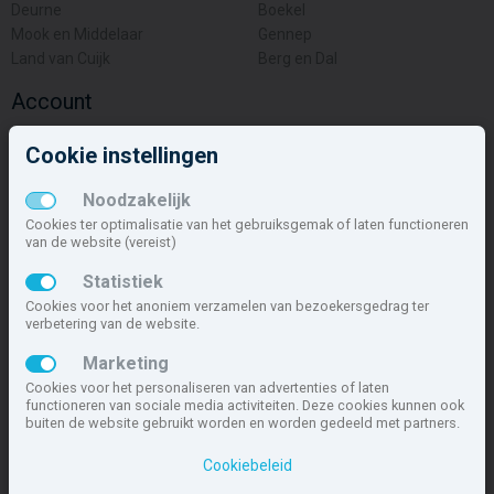
Deurne
Boekel
Mook en Middelaar
Gennep
Land van Cuijk
Berg en Dal
Account
Inloggen
Cookie instellingen
Inschrijven
Wachtwoord vergeten
Noodzakelijk
Overige
Cookies ter optimalisatie van het gebruiksgemak of laten functioneren
van de website (vereist)
Nieuwbouwnieuws
Statistiek
Contact
Cookies voor het anoniem verzamelen van bezoekersgedrag ter
Zakelijk
verbetering van de website.
Deze site maakt deel uit van
www.nieuwbouw-nederland.nl
, met
Marketing
meer dan 85.466 nieuwbouwwoningen in 1.621 projecten de meest
Cookies voor het personaliseren van advertenties of laten
complete nieuwbouwsite van Nederland.
functioneren van sociale media activiteiten. Deze cookies kunnen ook
buiten de website gebruikt worden en worden gedeeld met partners.
Copyright © 2007- 2026 Xitres NieuwbouwOffice B.V.
Disclaimer
|
Cookiebeleid
Privacyverklaring & Cookiebeleid
|
Cookies instellen