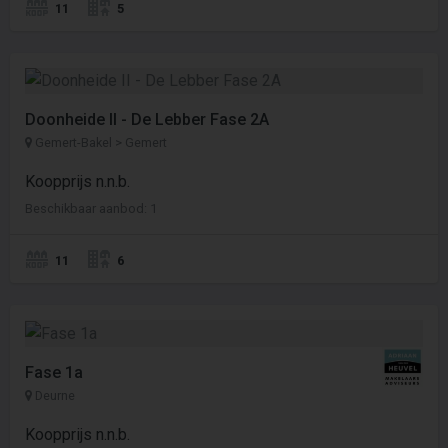
11
5
Doonheide II - De Lebber Fase 2A
Gemert-Bakel > Gemert
Koopprijs n.n.b.
Beschikbaar aanbod: 1
11
6
Fase 1a
Deurne
Koopprijs n.n.b.