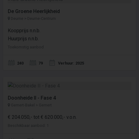
De Groene Heerlijkheid
Deurne > Deurne-Centrum
Koopprijs n.n.b.
Huurprijs n.n.b.
Toekomstig aanbod
240
79
Verhuur: 2025
Doonheide II - Fase 4
Gemert-Bakel > Gemert
€ 204.050,- tot € 620.000,- v.o.n.
Beschikbaar aanbod: 1