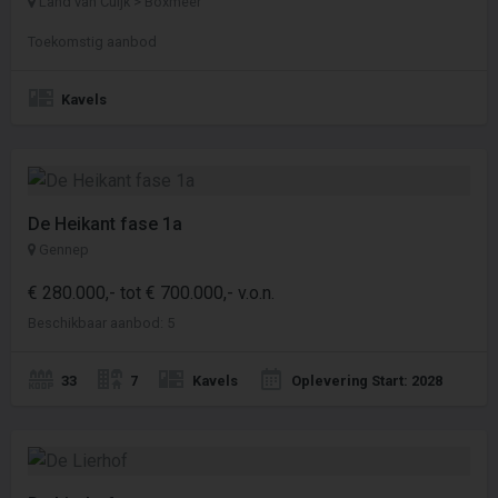
Land van Cuijk > Boxmeer
Toekomstig aanbod
Kavels
De Heikant fase 1a
Gennep
€ 280.000,- tot € 700.000,- v.o.n.
Beschikbaar aanbod: 5
33
7
Kavels
Oplevering Start: 2028