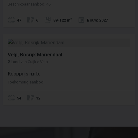
Beschikbaar aanbod: 46
2
47
6
89-122 m
Bouw: 2027
Velp, Bosrijk Mariëndaal
Land van Cuijk > Velp
Koopprijs n.n.b.
Toekomstig aanbod
54
12