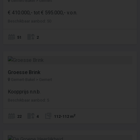
Gemert-Bakel > Gemert
€ 410.000,- tot € 595.000,- v.o.n.
Beschikbaar aanbod: 50
51
2
Groesse Brink
Gemert-Bakel > Gemert
Koopprijs n.n.b.
Beschikbaar aanbod: 5
2
22
4
112-112 m